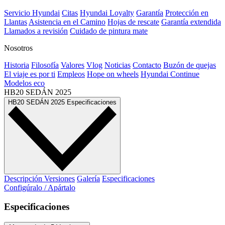
Servicio Hyundai
Citas
Hyundai Loyalty
Garantía
Protección en
Llantas
Asistencia en el Camino
Hojas de rescate
Garantía extendida
Llamados a revisión
Cuidado de pintura mate⁠
Nosotros
Historia
Filosofía
Valores
Vlog
Noticias
Contacto
Buzón de quejas
El viaje es por ti
Empleos
Hope on wheels
Hyundai Continue
Modelos eco
HB20 SEDÁN
2025
HB20 SEDÁN
2025
Especificaciones
Descripción
Versiones
Galería
Especificaciones
Configúralo / Apártalo
Especificaciones