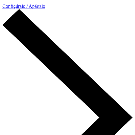
Configúralo / Apártalo