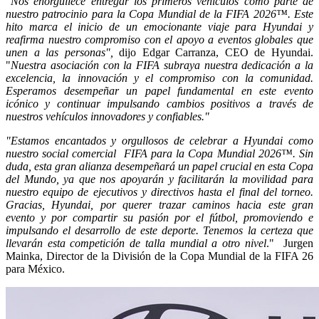
"Nos enorgullece entregar los primeros vehículos como parte de
nuestro patrocinio para la Copa Mundial de la FIFA 2026™. Este
hito marca el inicio de un emocionante viaje para Hyundai y
reafirma nuestro compromiso con el apoyo a eventos globales que
unen a las personas",
dijo Edgar Carranza, CEO de Hyundai.
"
Nuestra asociación con la FIFA subraya nuestra dedicación a la
excelencia, la innovación y el compromiso con la comunidad.
Esperamos desempeñar un papel fundamental en este evento
icónico y continuar impulsando cambios positivos a través de
nuestros vehículos innovadores y confiables."
"Estamos encantados y orgullosos de celebrar a Hyundai como
nuestro social comercial ​ FIFA para la Copa Mundial 2026™️. Sin
duda, esta gran alianza desempeñará un papel crucial en esta Copa
del Mundo, ya que nos apoyarán y facilitarán la movilidad para
nuestro equipo de ejecutivos y directivos hasta el final del torneo.
Gracias, Hyundai, por querer trazar caminos hacia este gran
evento y por compartir su pasión por el fútbol, promoviendo e
impulsando el desarrollo de este deporte.
Tenemos la certeza que
llevarán esta competición
de talla mundial a otro nivel
." ​ Jurgen
Mainka, Director de la División de la Copa Mundial de la FIFA 26
para México.