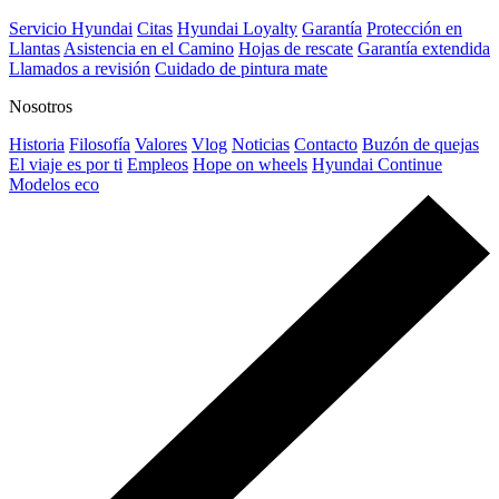
Servicio Hyundai
Citas
Hyundai Loyalty
Garantía
Protección en
Llantas
Asistencia en el Camino
Hojas de rescate
Garantía extendida
Llamados a revisión
Cuidado de pintura mate⁠
Nosotros
Historia
Filosofía
Valores
Vlog
Noticias
Contacto
Buzón de quejas
El viaje es por ti
Empleos
Hope on wheels
Hyundai Continue
Modelos eco