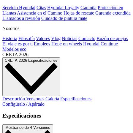
Servicio Hyundai
Citas
Hyundai Loyalty
Garantía
Protección en
Llantas
Asistencia en el Camino
Hojas de rescate
Garantía extendida
Llamados a revisión
Cuidado de pintura mate⁠
Nosotros
Historia
Filosofía
Valores
Vlog
Noticias
Contacto
Buzón de quejas
El viaje es por ti
Empleos
Hope on wheels
Hyundai Continue
Modelos eco
CRETA
2026
CRETA
2026
Especificaciones
Descripción
Versiones
Galería
Especificaciones
Configúralo / Apártalo
Especificaciones
Mostrando
de
4 Versiones